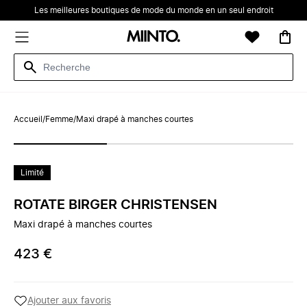
Les meilleures boutiques de mode du monde en un seul endroit
Accueil
/
Femme
/
Maxi drapé à manches courtes
Limité
ROTATE BIRGER CHRISTENSEN
Maxi drapé à manches courtes
423 €
Ajouter aux favoris