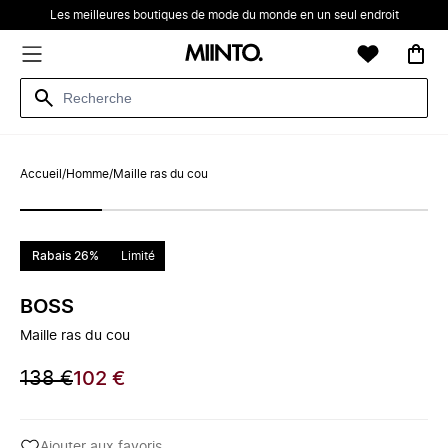
Les meilleures boutiques de mode du monde en un seul endroit
Accueil
/
Homme
/
Maille ras du cou
Rabais 26%
Limité
BOSS
Maille ras du cou
138 €
102 €
Ajouter aux favoris