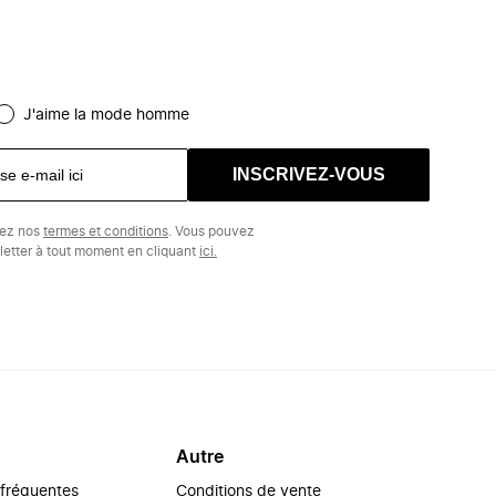
J'aime la mode homme
INSCRIVEZ-VOUS
tez nos
termes et conditions
. Vous pouvez
etter à tout moment en cliquant
ici.
Autre
 fréquentes
Conditions de vente