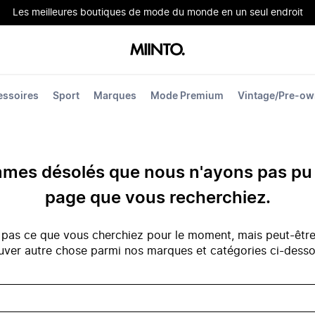
Les meilleures boutiques de mode du monde en un seul endroit
essoires
Sport
Marques
Mode Premium
Vintage/Pre-o
es désolés que nous n'ayons pas pu 
page que vous recherchiez.
 pas ce que vous cherchiez pour le moment, mais peut-êtr
uver autre chose parmi nos marques et catégories ci-dess