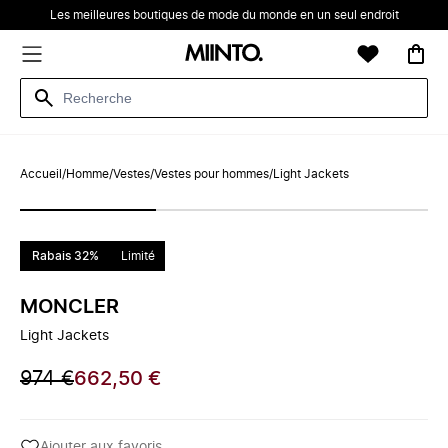
Les meilleures boutiques de mode du monde en un seul endroit
Accueil
/
Homme
/
Vestes
/
Vestes pour hommes
/
Light Jackets
Rabais 32%
Limité
MONCLER
Light Jackets
974 €
662,50 €
Ajouter aux favoris