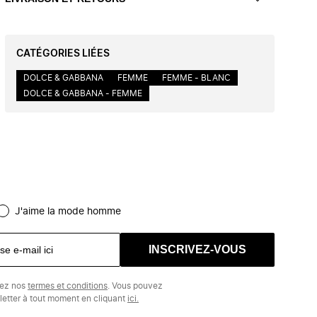
CATÉGORIES LIÉES
DOLCE & GABBANA
FEMME
FEMME - BLANC
DOLCE & GABBANA - FEMME
J'aime la mode homme
INSCRIVEZ-VOUS
tez nos
termes et conditions
. Vous pouvez
etter à tout moment en cliquant
ici.