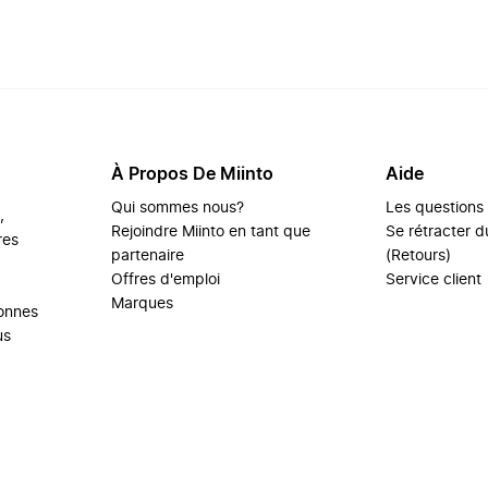
À Propos De Miinto
Aide
Qui sommes nous?
Les questions
,
Rejoindre Miinto en tant que
Se rétracter du
res
partenaire
(Retours)
Offres d'emploi
Service client
Marques
sonnes
us