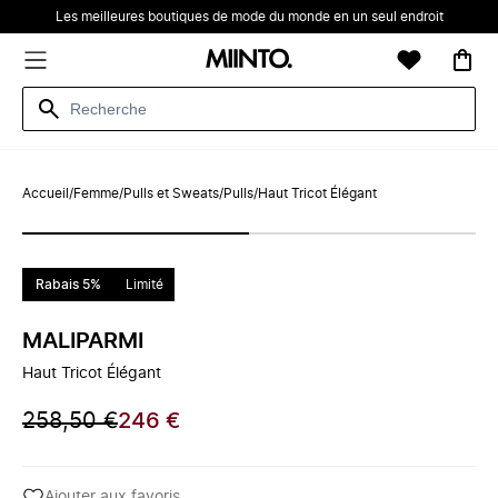
Les meilleures boutiques de mode du monde en un seul endroit
Accueil
/
Femme
/
Pulls et Sweats
/
Pulls
/
Haut Tricot Élégant
Rabais 5%
Limité
MALIPARMI
Haut Tricot Élégant
258,50 €
246 €
Ajouter aux favoris