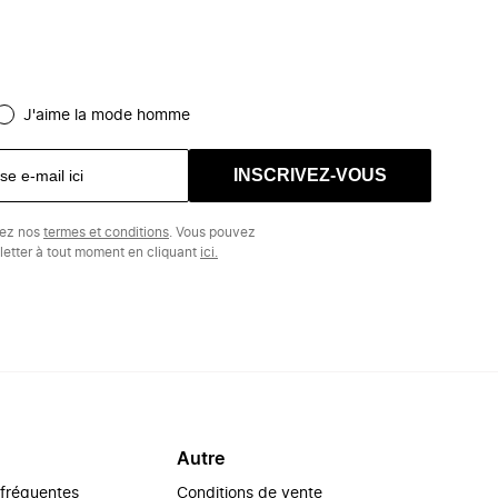
J'aime la mode homme
INSCRIVEZ-VOUS
tez nos
termes et conditions
. Vous pouvez
etter à tout moment en cliquant
ici.
Autre
 fréquentes
Conditions de vente