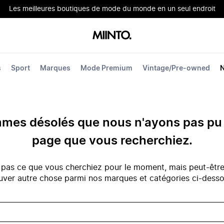
Les meilleures boutiques de mode du monde en un seul endroit
s
Sport
Marques
Mode Premium
Vintage/Pre-owned
es désolés que nous n'ayons pas pu 
page que vous recherchiez.
 pas ce que vous cherchiez pour le moment, mais peut-êtr
uver autre chose parmi nos marques et catégories ci-dess