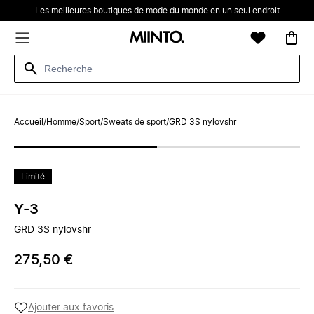
Les meilleures boutiques de mode du monde en un seul endroit
Accueil
/
Homme
/
Sport
/
Sweats de sport
/
GRD 3S nylovshr
Limité
Y-3
GRD 3S nylovshr
275,50 €
Ajouter aux favoris