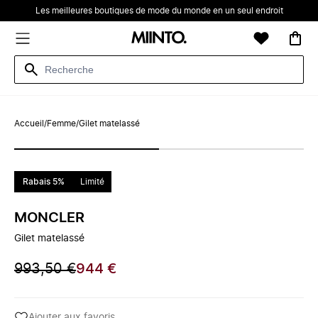
Les meilleures boutiques de mode du monde en un seul endroit
Accueil
/
Femme
/
Gilet matelassé
Rabais 5%
Limité
MONCLER
Gilet matelassé
993,50 €
944 €
Ajouter aux favoris