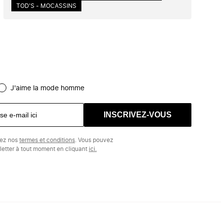
TOD'S - MOCASSINS
J'aime la mode homme
INSCRIVEZ-VOUS
tez nos
termes et conditions
. Vous pouvez
etter à tout moment en cliquant
ici.