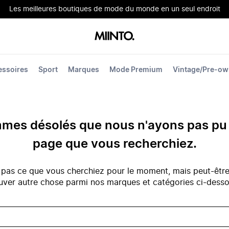
Les meilleures boutiques de mode du monde en un seul endroit
essoires
Sport
Marques
Mode Premium
Vintage/Pre-o
es désolés que nous n'ayons pas pu 
page que vous recherchiez.
 pas ce que vous cherchiez pour le moment, mais peut-êtr
uver autre chose parmi nos marques et catégories ci-dess