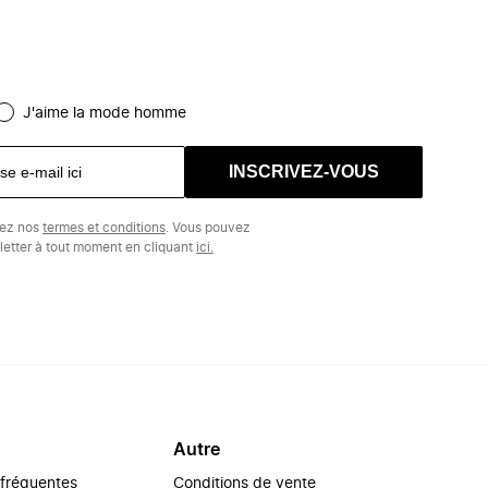
J'aime la mode homme
INSCRIVEZ-VOUS
tez nos
termes et conditions
. Vous pouvez
etter à tout moment en cliquant
ici.
Autre
 fréquentes
Conditions de vente