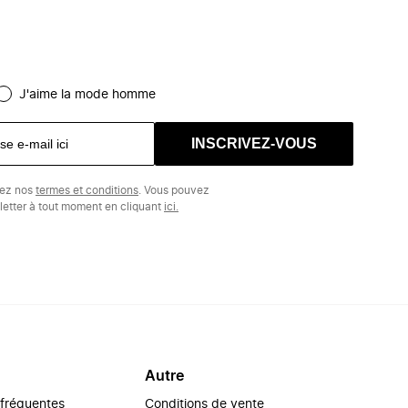
J'aime la mode homme
INSCRIVEZ-VOUS
tez nos
termes et conditions
. Vous pouvez
etter à tout moment en cliquant
ici.
Autre
 fréquentes
Conditions de vente