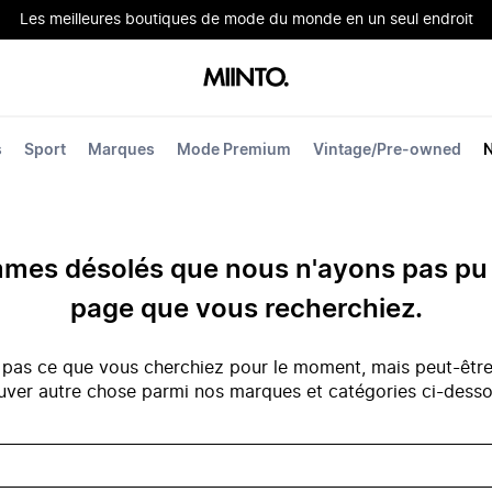
Les meilleures boutiques de mode du monde en un seul endroit
s
Sport
Marques
Mode Premium
Vintage/Pre-owned
es désolés que nous n'ayons pas pu 
page que vous recherchiez.
 pas ce que vous cherchiez pour le moment, mais peut-êtr
uver autre chose parmi nos marques et catégories ci-dess