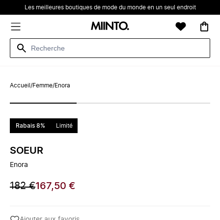
Les meilleures boutiques de mode du monde en un seul endroit
Accueil
/
Femme
/
Enora
Rabais 8%
Limité
SOEUR
Enora
182 €
167,50 €
Ajouter aux favoris