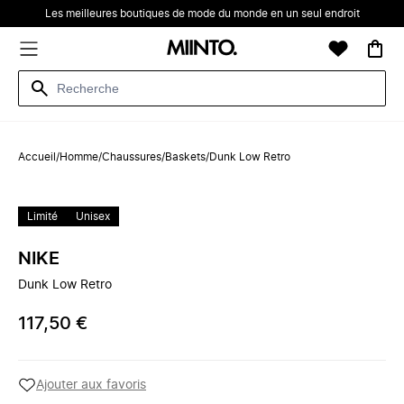
Les meilleures boutiques de mode du monde en un seul endroit
Accueil
/
Homme
/
Chaussures
/
Baskets
/
Dunk Low Retro
Limité
Unisex
NIKE
Dunk Low Retro
117,50 €
Ajouter aux favoris