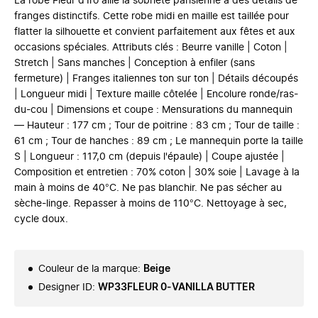
La robe Fleur d'Iro allie la sobriété parisienne à des détails de
franges distinctifs. Cette robe midi en maille est taillée pour
flatter la silhouette et convient parfaitement aux fêtes et aux
occasions spéciales. Attributs clés : Beurre vanille | Coton |
Stretch | Sans manches | Conception à enfiler (sans
fermeture) | Franges italiennes ton sur ton | Détails découpés
| Longueur midi | Texture maille côtelée | Encolure ronde/ras-
du-cou | Dimensions et coupe : Mensurations du mannequin
— Hauteur : 177 cm ; Tour de poitrine : 83 cm ; Tour de taille :
61 cm ; Tour de hanches : 89 cm ; Le mannequin porte la taille
S | Longueur : 117,0 cm (depuis l'épaule) | Coupe ajustée |
Composition et entretien : 70% coton | 30% soie | Lavage à la
main à moins de 40°C. Ne pas blanchir. Ne pas sécher au
sèche-linge. Repasser à moins de 110°C. Nettoyage à sec,
cycle doux.
Couleur de la marque
:
Beige
Designer ID
:
WP33FLEUR 0-VANILLA BUTTER