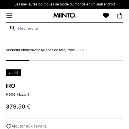
Les meilleures boutiques de mode du monde en un seul endroit
Accueil
/
Femme
/
Robes
/
Robes de fête
/
Robe FLEUR
Limité
IRO
Robe FLEUR
379,50 €
Ajouter aux favoris