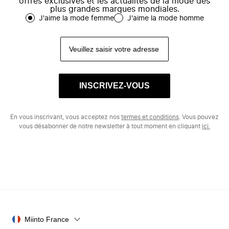
offres exclusives et les actualités de la mode des
plus grandes marques mondiales.
J'aime la mode femme
J'aime la mode homme
INSCRIVEZ-VOUS
En vous inscrivant, vous acceptez nos
termes et conditions
. Vous pouvez
vous désabonner de notre newsletter à tout moment en cliquant
ici.
Miinto France