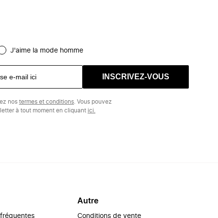
J'aime la mode homme
INSCRIVEZ-VOUS
tez nos
termes et conditions
. Vous pouvez
etter à tout moment en cliquant
ici.
Autre
 fréquentes
Conditions de vente