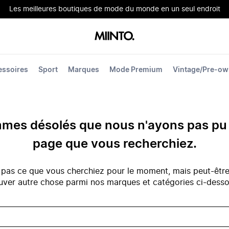
Les meilleures boutiques de mode du monde en un seul endroit
essoires
Sport
Marques
Mode Premium
Vintage/Pre-o
es désolés que nous n'ayons pas pu 
page que vous recherchiez.
 pas ce que vous cherchiez pour le moment, mais peut-êtr
uver autre chose parmi nos marques et catégories ci-dess