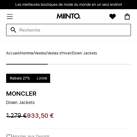
Les meilleures boutiques de mode du monde en un seul endroit
Accueil
/
Homme
/
Vestes
/
Vestes d'hiver
/
Down Jackets
Rabais 27%
Limité
MONCLER
Down Jackets
1.279 €
933,50 €
Ajouter aux favoris