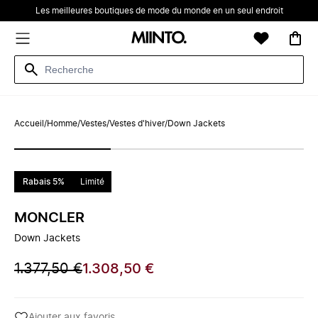
Les meilleures boutiques de mode du monde en un seul endroit
Accueil
/
Homme
/
Vestes
/
Vestes d'hiver
/
Down Jackets
Rabais 5%
Limité
MONCLER
Down Jackets
1.377,50 €
1.308,50 €
Ajouter aux favoris