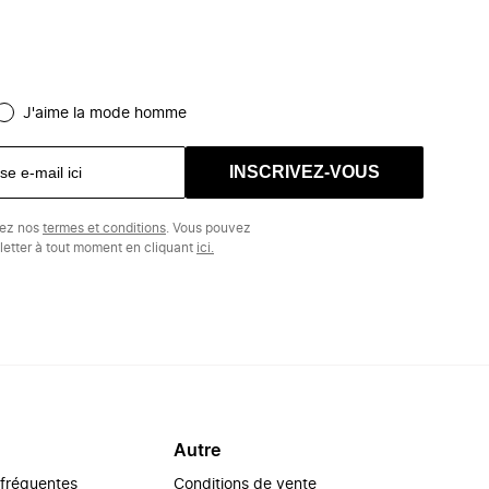
J'aime la mode homme
INSCRIVEZ-VOUS
tez nos
termes et conditions
. Vous pouvez
etter à tout moment en cliquant
ici.
Autre
 fréquentes
Conditions de vente