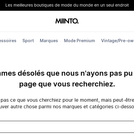
Les meilleures boutiques de mode du monde en un seul endroit
essoires
Sport
Marques
Mode Premium
Vintage/Pre-o
es désolés que nous n'ayons pas pu 
page que vous recherchiez.
 pas ce que vous cherchiez pour le moment, mais peut-êtr
uver autre chose parmi nos marques et catégories ci-dess