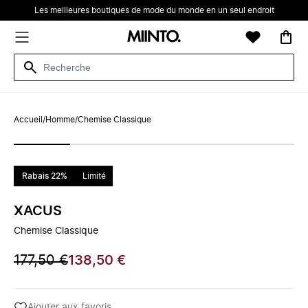
Les meilleures boutiques de mode du monde en un seul endroit
Accueil
/
Homme
/
Chemise Classique
Rabais 22%
Limité
XACUS
Chemise Classique
177,50 €
138,50 €
Ajouter aux favoris