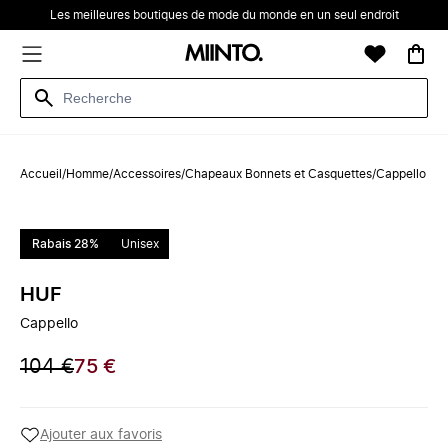
Les meilleures boutiques de mode du monde en un seul endroit
Accueil
/
Homme
/
Accessoires
/
Chapeaux Bonnets et Casquettes
/
Cappello
Rabais 28%
Unisex
HUF
Cappello
104 €
75 €
Ajouter aux favoris