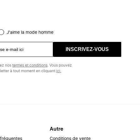
J'aime la mode homme
INSCRIVEZ-VOUS
tez nos
termes et conditions
. Vous pouvez
etter à tout moment en cliquant
ici.
Autre
 fréquentes
Conditions de vente