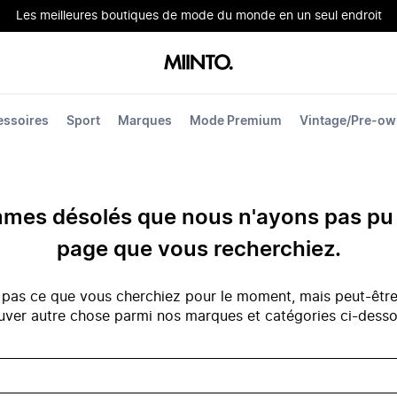
Les meilleures boutiques de mode du monde en un seul endroit
essoires
Sport
Marques
Mode Premium
Vintage/Pre-o
es désolés que nous n'ayons pas pu 
page que vous recherchiez.
 pas ce que vous cherchiez pour le moment, mais peut-êtr
uver autre chose parmi nos marques et catégories ci-dess