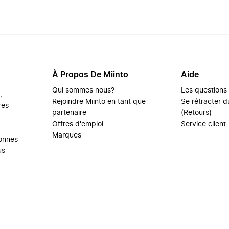
À Propos De Miinto
Aide
Qui sommes nous?
Les questions
,
Rejoindre Miinto en tant que
Se rétracter du
res
partenaire
(Retours)
Offres d'emploi
Service client
Marques
sonnes
us