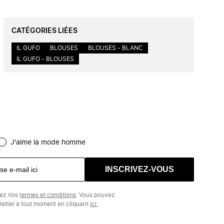
CATÉGORIES LIÉES
IL GUFO
BLOUSES
BLOUSES - BLANC
IL GUFO - BLOUSES
J'aime la mode homme
INSCRIVEZ-VOUS
tez nos
termes et conditions
. Vous pouvez
etter à tout moment en cliquant
ici.