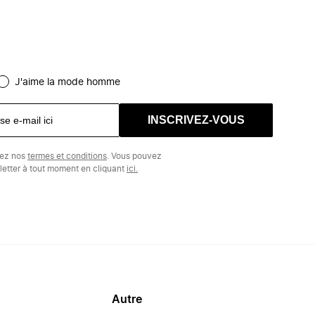
J'aime la mode homme
INSCRIVEZ-VOUS
tez nos
termes et conditions
. Vous pouvez
etter à tout moment en cliquant
ici.
Autre