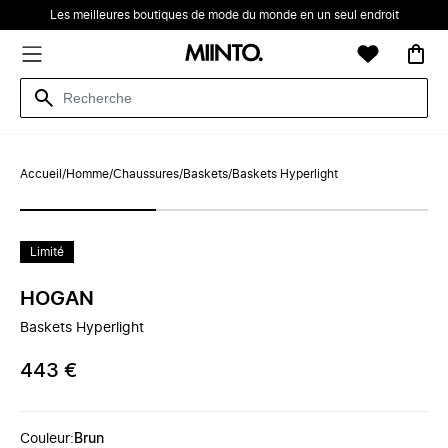
Les meilleures boutiques de mode du monde en un seul endroit
Accueil
/
Homme
/
Chaussures
/
Baskets
/
Baskets Hyperlight
Limité
HOGAN
Baskets Hyperlight
443 €
Couleur
:
Brun