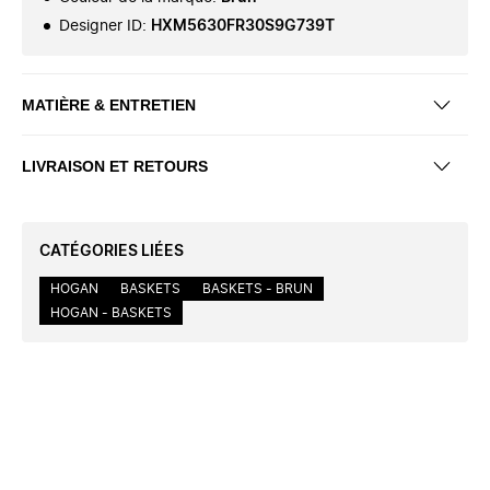
Designer ID
:
HXM5630FR30S9G739T
MATIÈRE & ENTRETIEN
LIVRAISON ET RETOURS
CATÉGORIES LIÉES
HOGAN
BASKETS
BASKETS - BRUN
HOGAN - BASKETS