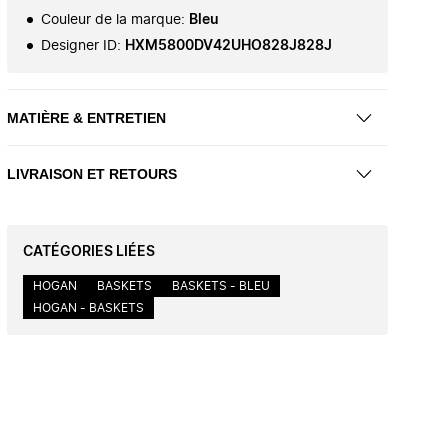
Couleur de la marque
:
Bleu
Designer ID
:
HXM5800DV42UHO828J828J
MATIÈRE & ENTRETIEN
LIVRAISON ET RETOURS
CATÉGORIES LIÉES
HOGAN
BASKETS
BASKETS - BLEU
HOGAN - BASKETS