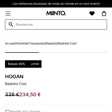
Les meilleures boutiques de mode du monde en un seul endroit
Accueil
/
Homme
/
Chaussures
/
Baskets
/
Baskets Cool
Rabais 30%
Limité
HOGAN
Baskets Cool
336 €
234,50 €
Ajouter aux favoris