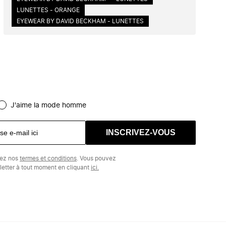
LUNETTES - ORANGE
EYEWEAR BY DAVID BECKHAM - LUNETTES
J'aime la mode homme
INSCRIVEZ-VOUS
tez nos
termes et conditions
. Vous pouvez
etter à tout moment en cliquant
ici.