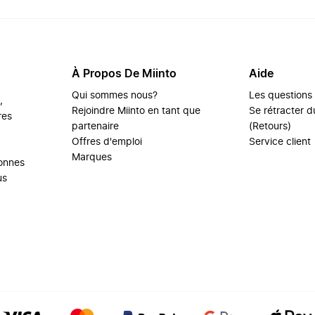
À Propos De Miinto
Aide
Qui sommes nous?
Les questions
,
Rejoindre Miinto en tant que
Se rétracter du
res
partenaire
(Retours)
Offres d'emploi
Service client
Marques
sonnes
us