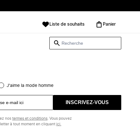
Liste de souhaits
Panier
J'aime la mode homme
INSCRIVEZ-VOUS
tez nos
termes et conditions
. Vous pouvez
etter à tout moment en cliquant
ici.