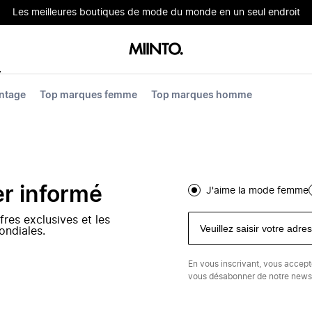
Les meilleures boutiques de mode du monde en un seul endroit
ntage
Top marques femme
Top marques homme
er informé
J'aime la mode femme
fres exclusives et les
ondiales.
En vous inscrivant, vous accep
vous désabonner de notre newsl