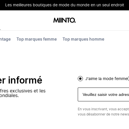
Les meilleures boutiques de mode du monde en un seul endroit
ntage
Top marques femme
Top marques homme
er informé
J'aime la mode femme
fres exclusives et les
ondiales.
En vous inscrivant, vous accep
vous désabonner de notre newsl