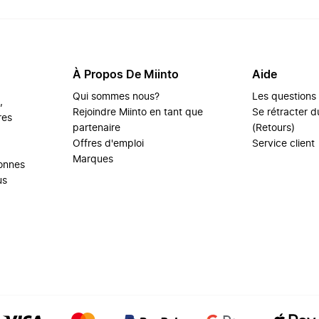
À Propos De Miinto
Aide
Qui sommes nous?
Les questions
,
Rejoindre Miinto en tant que
Se rétracter du
res
partenaire
(Retours)
Offres d'emploi
Service client
Marques
sonnes
us