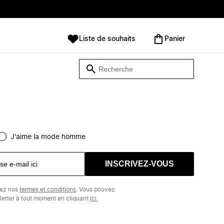
Liste de souhaits
Panier
J'aime la mode homme
INSCRIVEZ-VOUS
tez nos
termes et conditions
. Vous pouvez
etter à tout moment en cliquant
ici.