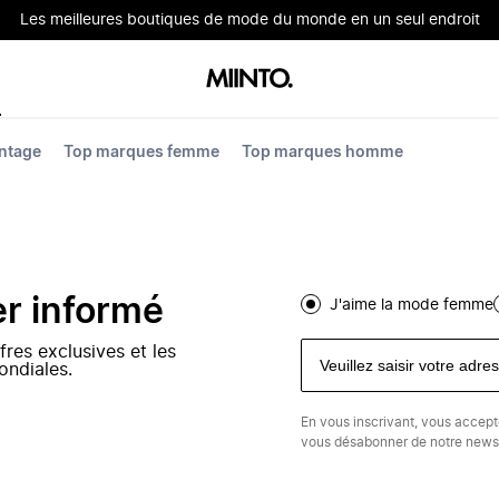
Les meilleures boutiques de mode du monde en un seul endroit
ntage
Top marques femme
Top marques homme
er informé
J'aime la mode femme
fres exclusives et les
ondiales.
En vous inscrivant, vous accep
vous désabonner de notre newsl