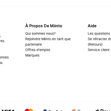
À Propos De Miinto
Aide
Qui sommes nous?
Les questions
,
Rejoindre Miinto en tant que
Se rétracter du
res
partenaire
(Retours)
Offres d'emploi
Service client
Marques
sonnes
us