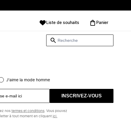
Liste de souhaits
Panier
J'aime la mode homme
INSCRIVEZ-VOUS
tez nos
termes et conditions
. Vous pouvez
etter à tout moment en cliquant
ici.