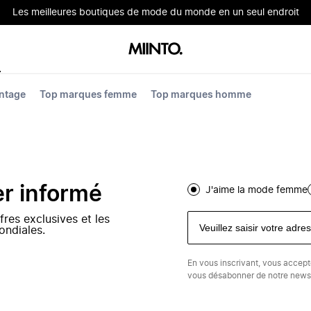
Les meilleures boutiques de mode du monde en un seul endroit
ntage
Top marques femme
Top marques homme
er informé
J'aime la mode femme
fres exclusives et les
ondiales.
En vous inscrivant, vous accep
vous désabonner de notre newsl