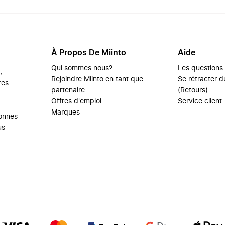
À Propos De Miinto
Aide
Qui sommes nous?
Les questions
,
Rejoindre Miinto en tant que
Se rétracter du
res
partenaire
(Retours)
Offres d'emploi
Service client
Marques
sonnes
us