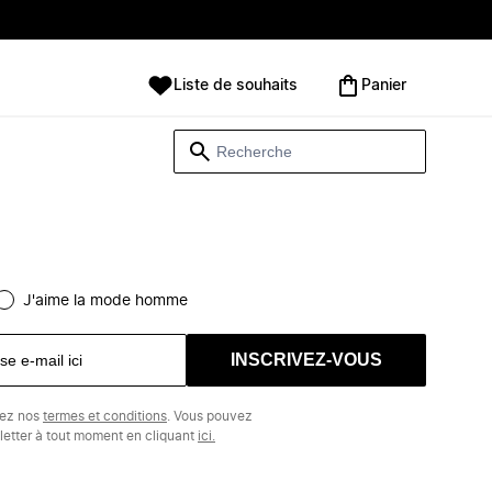
Liste de souhaits
Panier
J'aime la mode homme
INSCRIVEZ-VOUS
tez nos
termes et conditions
. Vous pouvez
etter à tout moment en cliquant
ici.