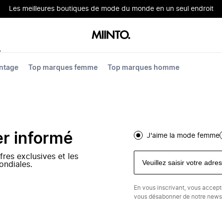
Les meilleures boutiques de mode du monde en un seul endroit
ntage
Top marques femme
Top marques homme
er informé
J'aime la mode femme
fres exclusives et les
ondiales.
En vous inscrivant, vous accep
vous désabonner de notre newsl