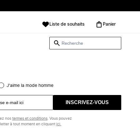
Liste de souhaits
Panier
J'aime la mode homme
INSCRIVEZ-VOUS
tez nos
termes et conditions
. Vous pouvez
etter à tout moment en cliquant
ici.