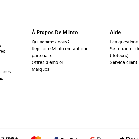
À Propos De Miinto
Aide
Qui sommes nous?
Les questions
,
Rejoindre Miinto en tant que
Se rétracter du
res
partenaire
(Retours)
Offres d'emploi
Service client
Marques
sonnes
us