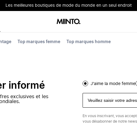
Les meilleures boutiques de mode du monde en un seul endroit
ntage
Top marques femme
Top marques homme
er informé
J'aime la mode femme
fres exclusives et les
ondiales.
En vous inscrivant, vous accep
vous désabonner de notre newsl