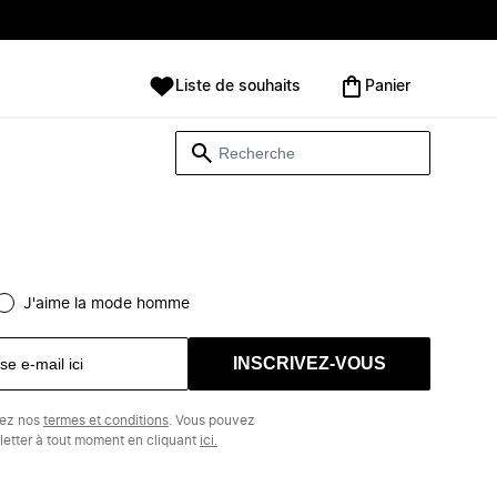
Liste de souhaits
Panier
J'aime la mode homme
INSCRIVEZ-VOUS
tez nos
termes et conditions
. Vous pouvez
etter à tout moment en cliquant
ici.