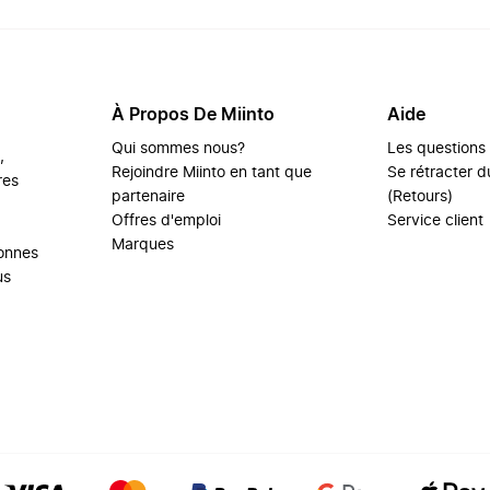
À Propos De Miinto
Aide
Qui sommes nous?
Les questions
,
Rejoindre Miinto en tant que
Se rétracter du
res
partenaire
(Retours)
Offres d'emploi
Service client
Marques
sonnes
us