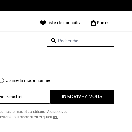
Liste de souhaits
Panier
J'aime la mode homme
INSCRIVEZ-VOUS
tez nos
termes et conditions
. Vous pouvez
etter à tout moment en cliquant
ici.