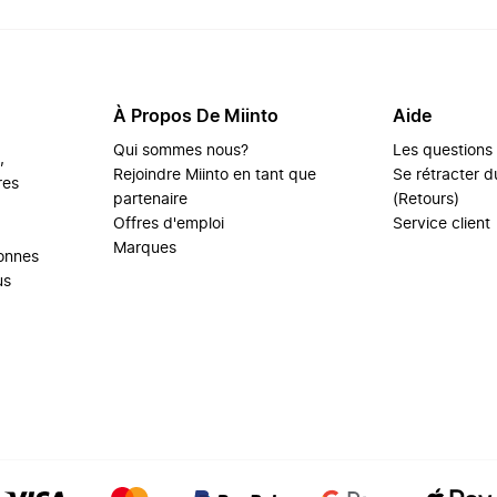
À Propos De Miinto
Aide
Qui sommes nous?
Les questions
,
Rejoindre Miinto en tant que
Se rétracter du
res
partenaire
(Retours)
Offres d'emploi
Service client
Marques
sonnes
us