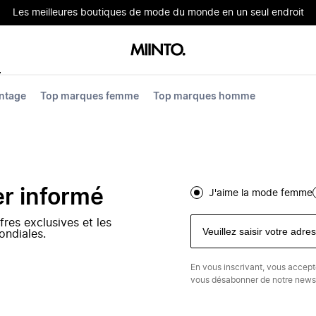
Les meilleures boutiques de mode du monde en un seul endroit
ntage
Top marques femme
Top marques homme
er informé
J'aime la mode femme
fres exclusives et les
ondiales.
En vous inscrivant, vous accep
vous désabonner de notre newsl