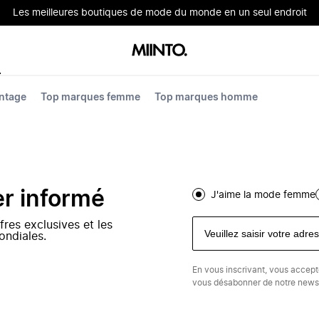
Les meilleures boutiques de mode du monde en un seul endroit
ntage
Top marques femme
Top marques homme
er informé
J'aime la mode femme
fres exclusives et les
ondiales.
En vous inscrivant, vous accep
vous désabonner de notre newsl