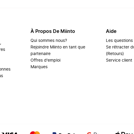
À Propos De Miinto
Aide
Qui sommes nous?
Les questions
,
Rejoindre Miinto en tant que
Se rétracter du
res
partenaire
(Retours)
Offres d'emploi
Service client
Marques
sonnes
us