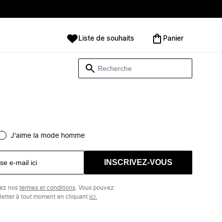
Liste de souhaits
Panier
J'aime la mode homme
INSCRIVEZ-VOUS
tez nos
termes et conditions
. Vous pouvez
etter à tout moment en cliquant
ici.