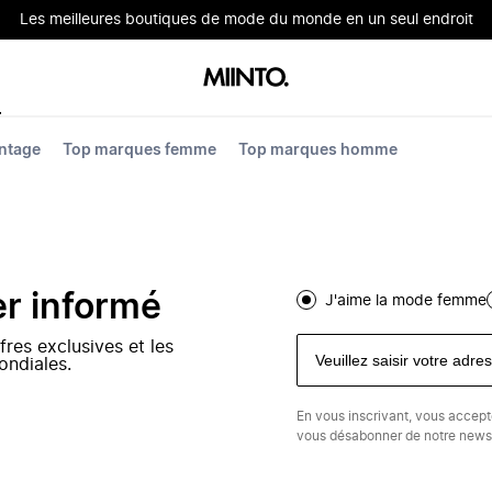
Les meilleures boutiques de mode du monde en un seul endroit
ntage
Top marques femme
Top marques homme
er informé
J'aime la mode femme
fres exclusives et les
ondiales.
En vous inscrivant, vous accep
vous désabonner de notre newsl