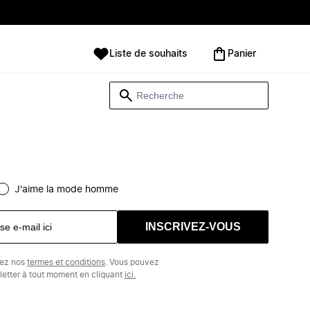
Liste de souhaits
Panier
J'aime la mode homme
INSCRIVEZ-VOUS
tez nos
termes et conditions
. Vous pouvez
etter à tout moment en cliquant
ici.