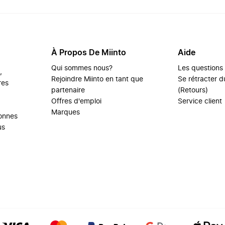
À Propos De Miinto
Aide
Qui sommes nous?
Les questions
,
Rejoindre Miinto en tant que
Se rétracter du
res
partenaire
(Retours)
Offres d'emploi
Service client
Marques
sonnes
us