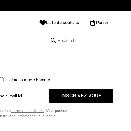
Liste de souhaits
Panier
J'aime la mode homme
INSCRIVEZ-VOUS
tez nos
termes et conditions
. Vous pouvez
etter à tout moment en cliquant
ici.