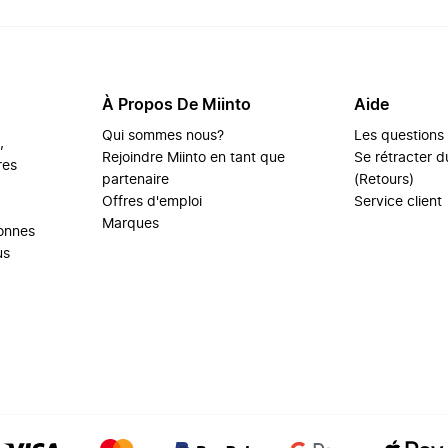
À Propos De Miinto
Aide
Qui sommes nous?
Les questions
,
Rejoindre Miinto en tant que
Se rétracter du
res
partenaire
(Retours)
Offres d'emploi
Service client
Marques
sonnes
us