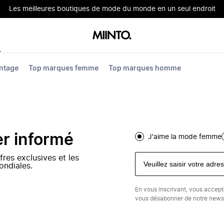
Les meilleures boutiques de mode du monde en un seul endroit
ntage
Top marques femme
Top marques homme
er informé
J'aime la mode femme
fres exclusives et les
ondiales.
En vous inscrivant, vous accep
vous désabonner de notre newsl