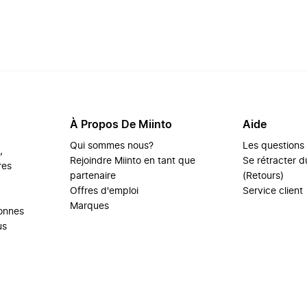
À Propos De Miinto
Aide
Qui sommes nous?
Les questions
,
Rejoindre Miinto en tant que
Se rétracter du
res
partenaire
(Retours)
Offres d'emploi
Service client
Marques
sonnes
us