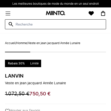
Les meilleures boutiques de mode du monde en un seul endroit
Accueil
/
Homme
/
Veste en jean jacquard Année Lunaire
Rabais 30%
Limité
LANVIN
Veste en jean jacquard Année Lunaire
1.072,50 €
750,50 €
Ajouter aux favoris