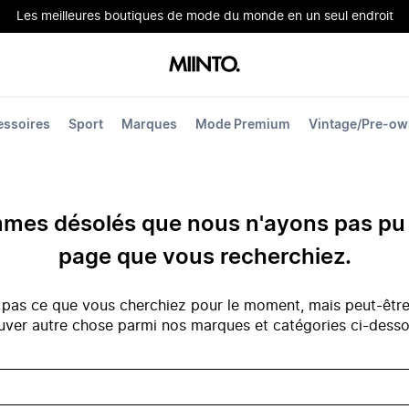
Les meilleures boutiques de mode du monde en un seul endroit
essoires
Sport
Marques
Mode Premium
Vintage/Pre-o
es désolés que nous n'ayons pas pu 
page que vous recherchiez.
 pas ce que vous cherchiez pour le moment, mais peut-êtr
uver autre chose parmi nos marques et catégories ci-dess