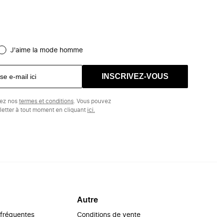
J'aime la mode homme
INSCRIVEZ-VOUS
tez nos
termes et conditions
. Vous pouvez
etter à tout moment en cliquant
ici.
Autre
 fréquentes
Conditions de vente