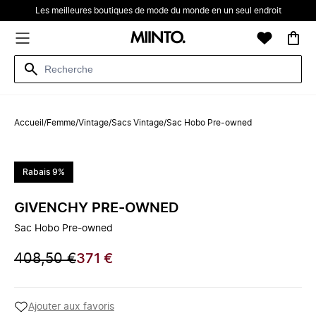
Les meilleures boutiques de mode du monde en un seul endroit
Accueil
/
Femme
/
Vintage
/
Sacs Vintage
/
Sac Hobo Pre-owned
Rabais 9%
GIVENCHY PRE-OWNED
Sac Hobo Pre-owned
408,50 €
371 €
Ajouter aux favoris