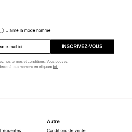
J'aime la mode homme
INSCRIVEZ-VOUS
tez nos
termes et conditions
. Vous pouvez
etter à tout moment en cliquant
ici.
Autre
 fréquentes
Conditions de vente