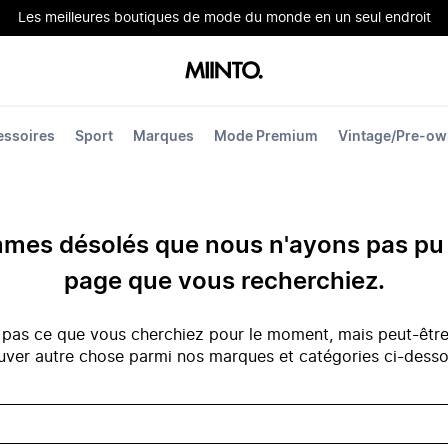
Les meilleures boutiques de mode du monde en un seul endroit
essoires
Sport
Marques
Mode Premium
Vintage/Pre-o
es désolés que nous n'ayons pas pu 
page que vous recherchiez.
 pas ce que vous cherchiez pour le moment, mais peut-êtr
uver autre chose parmi nos marques et catégories ci-dess