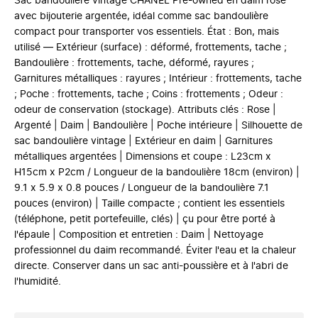
Sac bandoulière vintage CHANEL Pre-owned en daim rose
avec bijouterie argentée, idéal comme sac bandoulière
compact pour transporter vos essentiels. État : Bon, mais
utilisé — Extérieur (surface) : déformé, frottements, tache ;
Bandoulière : frottements, tache, déformé, rayures ;
Garnitures métalliques : rayures ; Intérieur : frottements, tache
; Poche : frottements, tache ; Coins : frottements ; Odeur :
odeur de conservation (stockage). Attributs clés : Rose |
Argenté | Daim | Bandoulière | Poche intérieure | Silhouette de
sac bandoulière vintage | Extérieur en daim | Garnitures
métalliques argentées | Dimensions et coupe : L23cm x
H15cm x P2cm / Longueur de la bandoulière 18cm (environ) |
9.1 x 5.9 x 0.8 pouces / Longueur de la bandoulière 7.1
pouces (environ) | Taille compacte ; contient les essentiels
(téléphone, petit portefeuille, clés) | çu pour être porté à
l'épaule | Composition et entretien : Daim | Nettoyage
professionnel du daim recommandé. Éviter l'eau et la chaleur
directe. Conserver dans un sac anti-poussière et à l'abri de
l'humidité.