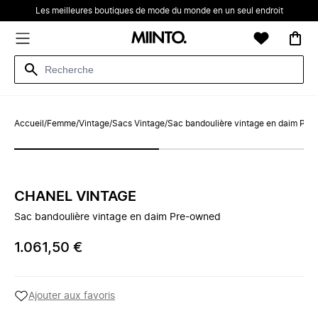
Les meilleures boutiques de mode du monde en un seul endroit
Accueil
/
Femme
/
Vintage
/
Sacs Vintage
/
Sac bandoulière vintage en daim Pr
CHANEL VINTAGE
Sac bandoulière vintage en daim Pre-owned
1.061,50 €
Ajouter aux favoris