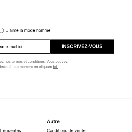
J'aime la mode homme
INSCRIVEZ-VOUS
tez nos
termes et conditions
. Vous pouvez
etter à tout moment en cliquant
ici.
Autre
 fréquentes
Conditions de vente