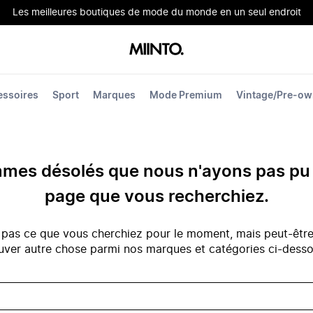
Les meilleures boutiques de mode du monde en un seul endroit
essoires
Sport
Marques
Mode Premium
Vintage/Pre-o
es désolés que nous n'ayons pas pu 
page que vous recherchiez.
 pas ce que vous cherchiez pour le moment, mais peut-êtr
uver autre chose parmi nos marques et catégories ci-dess