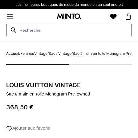
Les meilleures boutiques de mode du monde en un seul endroit
Accueil
/
Femme
/
Vintage
/
Sacs Vintage
/
Sac à main en toile Monogram Pre-o
LOUIS VUITTON VINTAGE
Sac à main en toile Monogram Pre-owned
368,50 €
Ajouter aux favoris