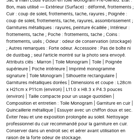
Sac à main Louis Vuitton en toile Monogram Pre-owned. État :
Bon, mais utilisé — Extérieur (Surface) : déformé, frottements ;
Cuir : coup de soleil, frottements, tache, rayures ; Poignée :
coup de soleil, frottements, tache, rayures, assombrissement ;
Garnitures métalliques : rayures, peinture écaillée ; Intérieur :
frottements, tache ; Poche : frottements, tache ; Coins :
frottements, usés ; Odeur : odeur de conservation (stockage)
; Autres remarques : Forte odeur. Accessoire : Pas de boîte ni
de dustbag ; seul l'article montré sur la photo sera envoyé.
Attributs clés : Marron | Toile Monogram | Toile | Poignée
supérieure | Poche intérieure | Imprimé monogramme
signature | Toile Monogram | Silhouette rectangulaire |
Garnitures métalliques dorées | Dimensions et coupe : L28cm
x H21cm x P11cm (environ) | L11.0 x H8.3 x P4.3 pouces
(environ) | Taille compacte pour un usage quotidien |
Composition et entretien : Toile Monogram | Garniture en cuir |
Quincaillerie métallique | Essuyer avec un chiffon doux et sec.
Éviter l'eau et une exposition prolongée au soleil. Nettoyage
professionnel du cuir recommandé pour la garniture en cuir.
Conserver dans un endroit sec et aérer avant utilisation en
raison de la forte odeur de stockage.