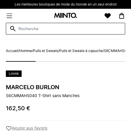
Les meilleures boutiques de mode du monde en un seul endroit
Accueil
/
Homme
/
Pulls et Sweats
/
Pulls et Sweats à capuche
/
S6CMMAHS040 T
Limité
MARCELO BURLON
S6CMMAHS040 T-Shirt sans Manches
162,50 €
Ajouter aux favoris