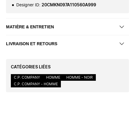
Designer ID
:
20CMKN097A110560A999
MATIÈRE & ENTRETIEN
LIVRAISON ET RETOURS
CATÉGORIES LIÉES
C.P. COMPANY
HOMME
HOMME - NOIR
C.P. COMPANY - HOMME