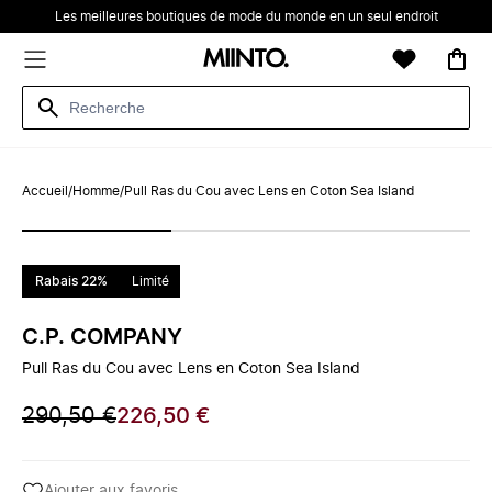
Les meilleures boutiques de mode du monde en un seul endroit
Accueil
/
Homme
/
Pull Ras du Cou avec Lens en Coton Sea Island
Rabais 22%
Limité
C.P. COMPANY
Pull Ras du Cou avec Lens en Coton Sea Island
290,50 €
226,50 €
Ajouter aux favoris