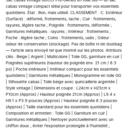
Sac cabas vintage GUCCI Pre-owned en toile GG — un sac
cabas vintage compact idéal pour transporter vos essentiels
quotidiens. État : Bon, mais utilisé. CLASSEMENT : C. Extérieur
(Surface) : déformé, frottements, tache ; Cuir : frottements,
rayures, légère tache ; Poignée : frottements, déformée ;
Garnitures métalliques : rayures ; Intérieur : frottements ;
Poche : légère tache ; Coins : frottements, usés ; Odeur :
odeur de conservation (stockage). Pas de boîte ni de dustbag
— l'article sera envoyé tel que montré sur les photos. Attributs
clés : Beige | Argent | Multicolore | Toile GG, garniture en cuir |
Poignées supérieures (hauteur de poignée env. 21 cm / 8.3
po) | Poche intérieure | Intérieur compact pour les essentiels
quotidiens | Garnitures métalliques | Monogramme en toile GG
| Silhouette cabas | Toile beige avec quincaillerie argentée |
Style vintage | Dimensions et coupe : L24cm x H23cm x
P10cm (Approx) / Hauteur poignée 21cm (Approx) | L9.4 x
H9.1 x P3.9 pouces (Approx) / Hauteur poignée 8.3 pouces
(Approx) | Taille standard pour les essentiels quotidiens |
Composition et entretien : Toile GG | Garniture en cuir |
Garnitures métalliques | Nettoyer ponctuellement avec un
chiffon doux ; éviter l'exposition prolongée à l'humidité ;