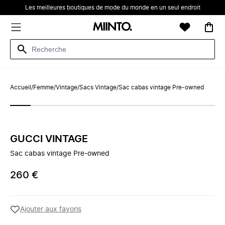
Les meilleures boutiques de mode du monde en un seul endroit
Accueil
/
Femme
/
Vintage
/
Sacs Vintage
/
Sac cabas vintage Pre-owned
GUCCI VINTAGE
Sac cabas vintage Pre-owned
260 €
Ajouter aux favoris