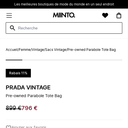
Les meilleures boutiques de mode du monde en un seul endroit
Accueil
/
Femme
/
Vintage
/
Sacs Vintage
/
Pre-owned Parabole Tote Bag
Rabais 11%
PRADA VINTAGE
Pre-owned Parabole Tote Bag
899 €
796 €
Ajouter aux favoris