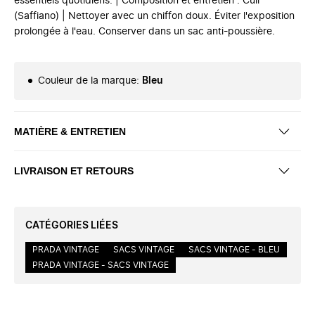
essentiels quotidiens. | Composition et entretien : Cuir
(Saffiano) | Nettoyer avec un chiffon doux. Éviter l'exposition
prolongée à l'eau. Conserver dans un sac anti-poussière.
Couleur de la marque
:
Bleu
MATIÈRE & ENTRETIEN
LIVRAISON ET RETOURS
CATÉGORIES LIÉES
PRADA VINTAGE
SACS VINTAGE
SACS VINTAGE - BLEU
PRADA VINTAGE - SACS VINTAGE